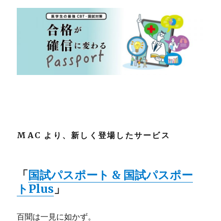
師
国
試
問
題
解
説
PDF
問
題
集
＆
Web
MAC より、新しく登場したサービス
演
習
に
「
国試パスポート & 国試パスポー
トPlus
」
百聞は一見に如かず。