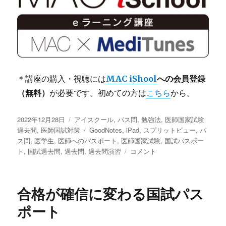
＊講座の購入・視聴には
MAC iShool
への会員登録
（無料）
が必要です。初めての方は
こちら
から。
投
カ
2022年12月28日
アイスクール
,
パス問
,
勉強法
,
医師国家試験
稿
テ
タ
過去問
,
医師国試対策
GoodNotes
,
iPad
,
スプリットビュー
,
パ
日:
ゴ
グ
ス問
,
医学生
,
医師へのパスポート
,
医師国家試験
,
国試パスポー
リ
パ
ト
,
国試過去問
,
過去問
,
過去問演習
コメント
ー
ス
問
2024
合格が確信に変わる国試パス
新
登
ポート
場！
医