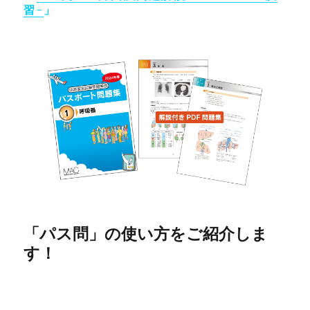
習-
」
「パス問」
の使い方をご紹介しま
す！