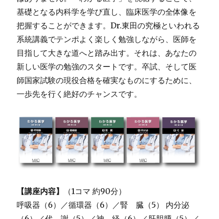
基礎となる内科学を学び直し、臨床医学の全体像を
把握することができます。Dr.東田の究極といわれる
系統講義でテンポよく楽しく勉強しながら、医師を
目指して大きな道へと踏み出す。それは、あなたの
新しい医学の勉強のスタートです。卒試、そして医
師国家試験の現役合格を確実なものにするために、
一歩先を行く絶好のチャンスです。
【講座内容】
（1コマ 約90分）
呼吸器（6）／循環器（6）／腎 臓（5） 内分泌
（6）／代 謝（5）／神 経（6）／肝胆膵（5）／