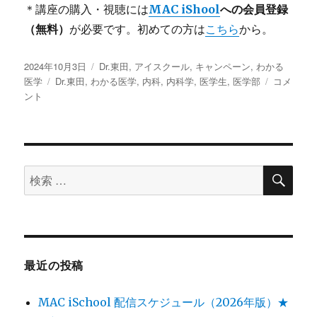
＊講座の購入・視聴には
MAC iShool
への会員登録
（無料）
が必要です。初めての方は
こちら
から。
投
2024年10月3日
カ
Dr.東田
,
アイスクール
,
キャンペーン
,
わかる
稿
医学
タ
Dr.東田
,
わかる医学
テ
,
内科
,
内科学
,
医学生
,
医学部
「わ
コメ
日:
ント
グ
ゴ
か
リ
る
ー
医
学」
呼
検
吸
検
索
器
索
＼
対
無
料
象:
公
開
最近の投稿
／
に
MAC iSchool 配信スケジュール（2026年版）★