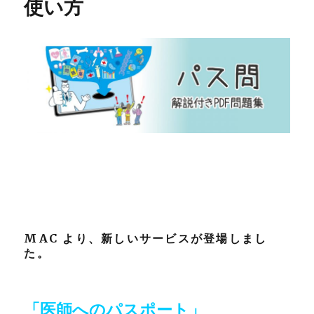
使い方
プ
ル
DL
で
き
ま
す
に
MAC より、新しいサービスが登場しまし
た。
「
医師へのパスポート
」