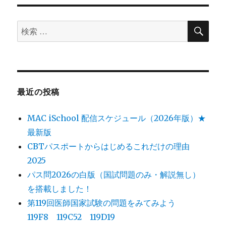
PDF
と
検
デ
検
索
ー
索
タ
対
ベ
ー
象:
ス
の
最近の投稿
使
い
MAC iSchool 配信スケジュール（2026年版）★
方
に
最新版
CBTパスポートからはじめるこれだけの理由
2025
パス問2026の白版（国試問題のみ・解説無し）
を搭載しました！
第119回医師国家試験の問題をみてみよう
119F8 119C52 119D19