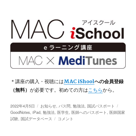
＊講座の購入・視聴には
MAC iShool
への会員登録
（無料）
が必要です。初めての方は
こちら
から。
投
2022年4月5日
カ
お知らせ
,
パス問
,
勉強法
,
国試パスポート
タ
稿
GoodNotes
,
iPad
テ
,
勉強法
,
医学生
,
医師へのパスポート
,
医師国家
グ
日:
試験
,
国試データベース
ゴ
パ
コメント
リ
ス
ー
問