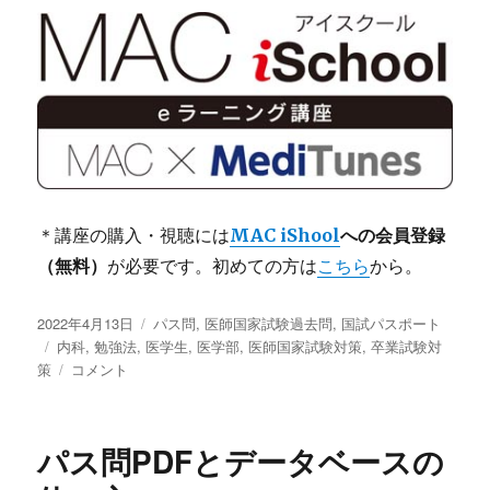
＊講座の購入・視聴には
MAC iShool
への会員登録
（無料）
が必要です。初めての方は
こちら
から。
投
2022年4月13日
カ
パス問
,
医師国家試験過去問
,
国試パスポート
稿
タ
内科
,
勉強法
,
医学生
テ
,
医学部
,
医師国家試験対策
,
卒業試験対
日:
策
グ
パ
コメント
ゴ
ス
リ
問
ー
PDF・
パス問PDFとデータベースの
サ
ン