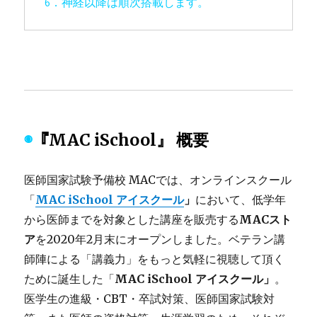
6．神経以降は順次搭載します。
◉
『MAC iSchool』 概要
医師国家試験予備校 MACでは、オンラインスクール
「
MAC iSchool アイスクール
」
において、低学年
から医師までを対象とした講座を販売する
MACスト
ア
を2020年2月末にオープンしました。ベテラン講
師陣による「講義力」をもっと気軽に視聴して頂く
ために誕生した「
MAC iSchool アイスクール」
。
医学生の進級・CBT・卒試対策、医師国家試験対