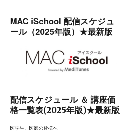
ー
iSchool
配
信
MAC iSchool 配信スケジュ
ス
ケ
ール（2025年版）★最新版
ジ
ュ
ー
ル
（2026
年
版）
★
最
新
版
配信スケジュール ＆ 講座価
に
格一覧表(2025年版)★最新版
医学生、医師の皆様へ