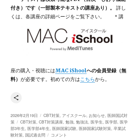
付き）です（一部製本テキストの講座あり）。
詳し
くは、各講座の詳細ページをご覧下さい。
＊講
座の購入・視聴には
MAC iShool
への会員登録（無
料）
が必要です。初めての方は
こちら
から。
Share Icon
投
カ
2026年2月19日
CBT対策
,
アイスクール
,
お知らせ
,
医師国試対
稿
タ
テ
策
CBT対策
,
CBT対策講座
,
勉強
,
勉強法
,
医学生
,
医学部
,
医学
日:
グ
ゴ
部3年生
,
医学部4年生
,
医師国家試験
,
医師国家試験対策
,
卒業試
リ
MAC
験対策
,
国試過去問
コメント