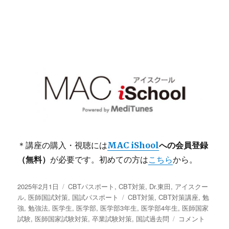
＊講座の購入・視聴には
MAC iShool
への会員登録
（無料）
が必要です。初めての方は
こちら
から。
投
カ
2025年2月1日
CBTパスポート
,
CBT対策
,
Dr.東田
,
アイスクー
稿
テ
タ
ル
,
医師国試対策
,
国試パスポート
CBT対策
,
CBT対策講座
,
勉
日:
ゴ
グ
強
,
勉強法
,
医学生
,
医学部
,
医学部3年生
,
医学部4年生
,
医師国家
リ
MAC
試験
,
医師国家試験対策
,
卒業試験対策
,
国試過去問
コメント
ー
iSchool