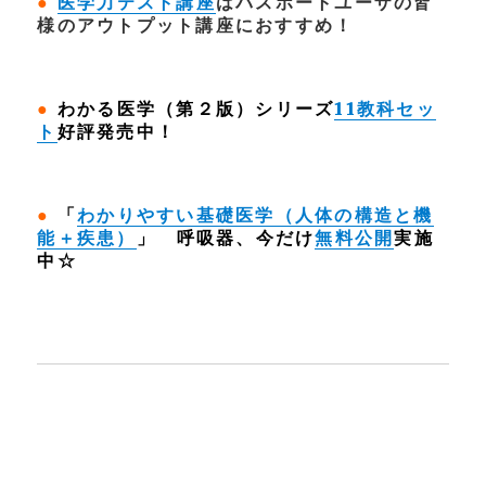
●
医学力テスト講座
はパスポートユーザの皆
様のアウトプット講座におすすめ！
●
わかる医学（第２版）シリーズ
11教科セッ
ト
好評発売中！
●
「
わかりやすい基礎医学（人体の構造と機
能＋疾患）
」 呼吸器、今だけ
無料公開
実施
中☆