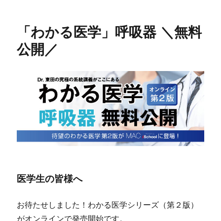
配
信
「わかる医学」呼吸器 ＼無料
ス
ケ
公開／
ジ
ュ
ー
ル
（2025
年
版）
★
最
新
版
に
医学生の皆様へ
お待たせしました！わかる医学シリーズ（第２版）
がオンラインで発売開始です。