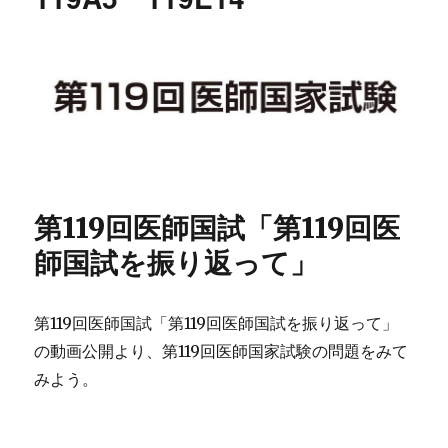
験
の
問
題
を
み
て
み
よ
う
第119回医師国試「第119回医
119E23
119C1
師国試を振り返って」
119C14
に
第119回医師国試「第119回医師国試を振り返って」
の動画公開より、第119回医師国家試験の問題をみて
みよう。