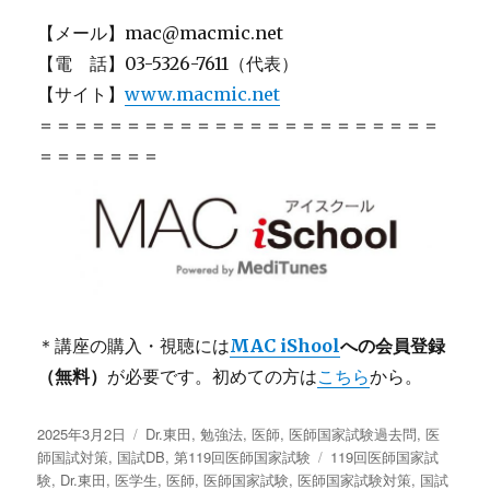
【メール】mac@macmic.net
【電 話】03-5326-7611（代表）
【サイト】
www.macmic.net
＝＝＝＝＝＝＝＝＝＝＝＝＝＝＝＝＝＝＝＝＝＝＝
＝＝＝＝＝＝＝
＊講座の購入・視聴には
MAC iShool
への会員登録
（無料）
が必要です。初めての方は
こちら
から。
投
2025年3月2日
カ
Dr.東田
,
勉強法
,
医師
,
医師国家試験過去問
,
医
稿
師国試対策
,
国試DB
テ
,
第119回医師国家試験
タ
119回医師国家試
日:
験
,
Dr.東田
,
医学生
ゴ
,
医師
,
医師国家試験
,
医師国家試験対策
グ
,
国試