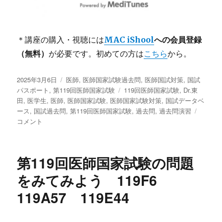
＊講座の購入・視聴には
MAC iShool
への会員登録
（無料）
が必要です。初めての方は
こちら
から。
投
2025年3月6日
カ
医師
,
医師国家試験過去問
,
医師国試対策
,
国試
稿
パスポート
,
第119回医師国家試験
テ
タ
119回医師国家試験
,
Dr.東
日:
田
,
医学生
,
医師
,
ゴ
医師国家試験
,
医師国家試験対策
グ
,
国試データベ
ース
,
国試過去問
リ
,
第119回医師国家試験
,
過去問
,
過去問演習
第
コメント
ー
119
回
医
師
第119回医師国家試験の問題
国
家
をみてみよう 119F6
試
119A57 119E44
験
の
問