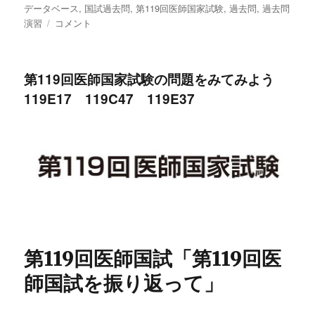
データベース
,
国試過去問
リ
,
第119回医師国家試験
,
過去問
,
過去問
演習
第
コメント
ー
119
回
医
第119回医師国家試験の問題をみてみよう
師
119E17 119C47 119E37
国
家
試
験
の
問
題
を
み
て
み
第119回医師国試「第119回医
よ
う
師国試を振り返って」
119F6
119A57