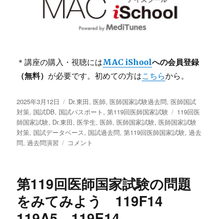
＊講座の購入・視聴には
MAC iShool
への会員登録
（無料）
が必要です。初めての方は
こちら
から。
投
2025年3月12日
カ
Dr.東田
,
医師
,
医師国家試験過去問
,
医師国試
稿
対策
,
国試DB
,
国試パスポート
テ
,
第119回医師国家試験
タ
119回医
日:
師国家試験
,
Dr.東田
ゴ
,
医学生
,
医師
,
医師国家試験
,
医師国家試験
グ
対策
,
国試データベース
リ
,
国試過去問
,
第119回医師国家試験
,
過去
問
,
過去問演習
第
コメント
ー
119
回
医
第119回医師国家試験の問題
師
国
をみてみよう 119F14
家
119A5 119E14
試