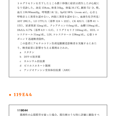
● 119E44