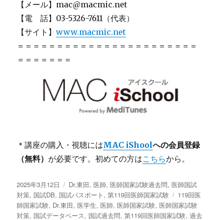
【メール】mac@macmic.net
【電 話】03-5326-7611（代表）
【サイト】
www.macmic.net
＝＝＝＝＝＝＝＝＝＝＝＝＝＝＝＝＝＝＝＝＝＝＝
＝＝＝＝＝＝＝
＊講座の購入・視聴には
MAC iShool
への会員登録
（無料）
が必要です。初めての方は
こちら
から。
投
2025年3月12日
カ
Dr.東田
,
医師
,
医師国家試験過去問
,
医師国試
稿
対策
,
国試DB
,
国試パスポート
テ
,
第119回医師国家試験
タ
119回医
日:
師国家試験
,
Dr.東田
ゴ
,
医学生
,
医師
,
医師国家試験
,
医師国家試験
グ
対策
,
国試データベース
リ
,
国試過去問
,
第119回医師国家試験
,
過去