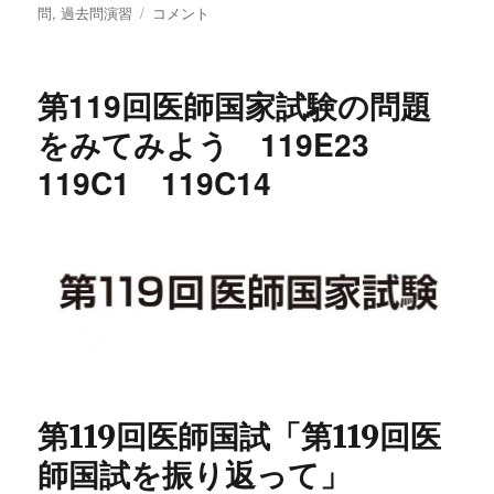
問
,
過去問演習
第
コメント
ー
119
回
医
第119回医師国家試験の問題
師
国
をみてみよう 119E23
家
119C1 119C14
試
験
の
問
題
を
み
て
み
よ
う
第119回医師国試「第119回医
119F8
119C52
師国試を振り返って」
119D19