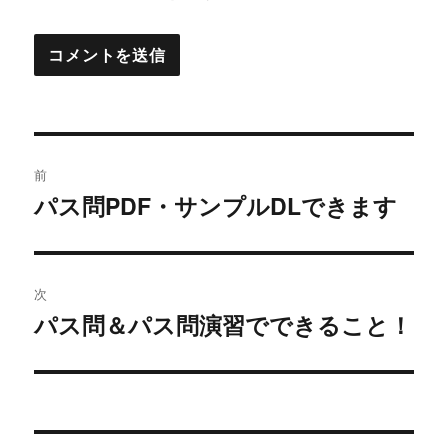
投
前
稿
パス問PDF・サンプルDLできます
過
去
ナ
の
ビ
投
次
稿:
ゲ
パス問＆パス問演習でできること！
次
の
ー
投
シ
稿: