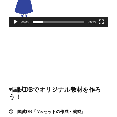
ー
ヤ
ー
00:00
00:33
◉国試DBでオリジナル教材を作ろ
う！
① 国試DB「Myセットの作成・演習」