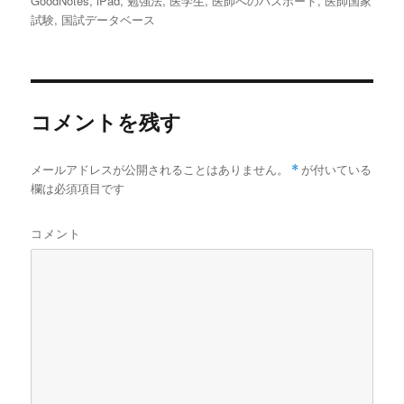
GoodNotes
,
iPad
,
勉強法
,
医学生
,
医師へのパスポート
,
医師国家
者
日:
ゴ
試験
,
国試データベース
リ
ー
コメントを残す
メールアドレスが公開されることはありません。
*
が付いている
欄は必須項目です
コメント