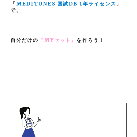
「
MEDITUNES 国試DB 1年ライセンス
」
で、
自分だけの
『MYセット』
を作ろう
！
動
画
プ
レ