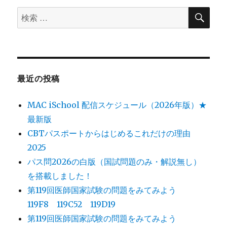
ョ
検
検
索
ン
索
対
象:
最近の投稿
MAC iSchool 配信スケジュール（2026年版）★
最新版
CBTパスポートからはじめるこれだけの理由
2025
パス問2026の白版（国試問題のみ・解説無し）
を搭載しました！
第119回医師国家試験の問題をみてみよう
119F8 119C52 119D19
第119回医師国家試験の問題をみてみよう