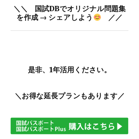
＼＼ 国試DBでオリジナル問題集
を作成 → シェアしよう
／／
是非、1年活用ください。
＼お得な延長プランもあります／