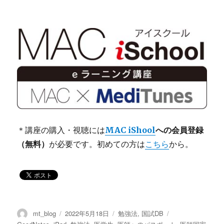
＊講座の購入・視聴には
MAC iShool
への会員登録
（無料）
が必要です。初めての方は
こちら
から。
投
mt_blog
投
2022年5月18日
カ
勉強法
,
国試DB
タ
稿
稿
テ
グ