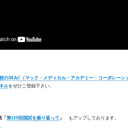
校のMAC（マック・メディカル・アカデミー・コーポレーシ
ネル
を
ぜひご登録下さい。
括「
第119回国試を振り返って
」
もアップしております。
。