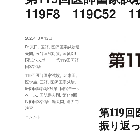
119F8 119C52 1
投
2025年3月12日
稿
カ
Dr.東田
,
医師
,
医師国家試験過
日:
テ
去問
,
医師国試対策
,
国試DB
,
ゴ
国試パスポート
,
第119回医師
リ
国家試験
ー
タ
119回医師国家試験
,
Dr.東田
,
グ
医学生
,
医師
,
医師国家試験
,
医師国家試験対策
,
国試データ
ベース
,
国試過去問
,
第119回
医師国家試験
,
過去問
,
過去問
演習
第119
第
コメント
振り返
119
回
医