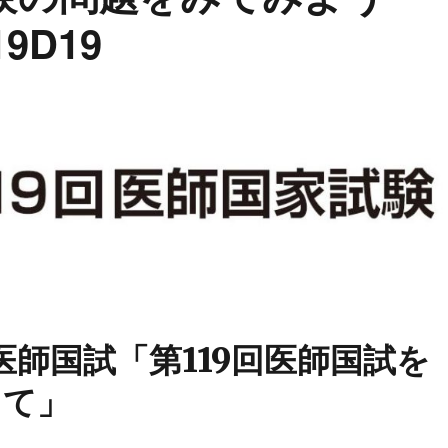
19D19
回医師国試「第119回医師国試を
って」