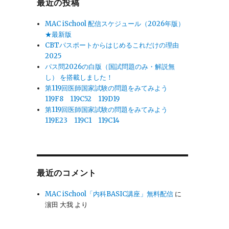
最近の投稿
MAC iSchool 配信スケジュール（2026年版）
★最新版
CBTパスポートからはじめるこれだけの理由
2025
パス問2026の白版（国試問題のみ・解説無
し） を搭載しました！
第119回医師国家試験の問題をみてみよう
119F8 119C52 119D19
第119回医師国家試験の問題をみてみよう
119E23 119C1 119C14
最近のコメント
MAC iSchool「内科BASIC講座」無料配信
に
濵田 大我
より