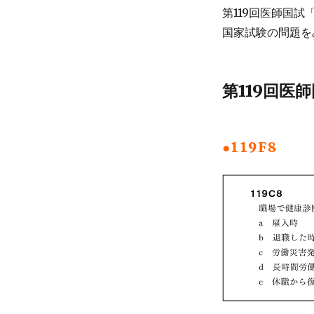
師
第119回医師国試
国
国家試験の問題を
家
試
験
の
第119回医
問
題
を
み
●119F8
て
み
よ
う
119F8
119C52
119D19
に