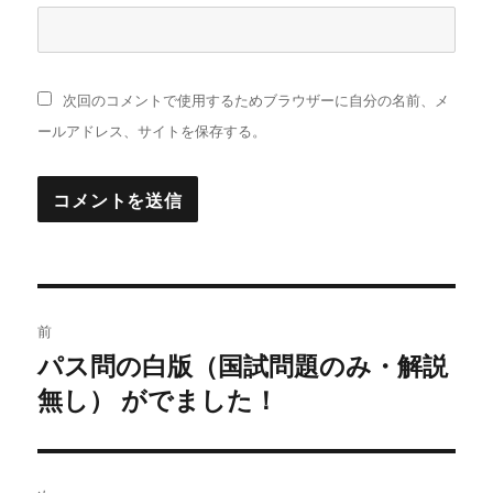
次回のコメントで使用するためブラウザーに自分の名前、メ
ールアドレス、サイトを保存する。
投
前
稿
パス問の白版（国試問題のみ・解説
過
無し） がでました！
去
ナ
の
ビ
投
稿: