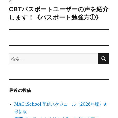
ゲ
次
CBTパスポートユーザーの声を紹介
次
ー
します！《パスポート勉強方①》
の
シ
投
稿:
ョ
ン
検
検
索
索
対
象:
最近の投稿
MAC iSchool 配信スケジュール（2026年版）★
最新版