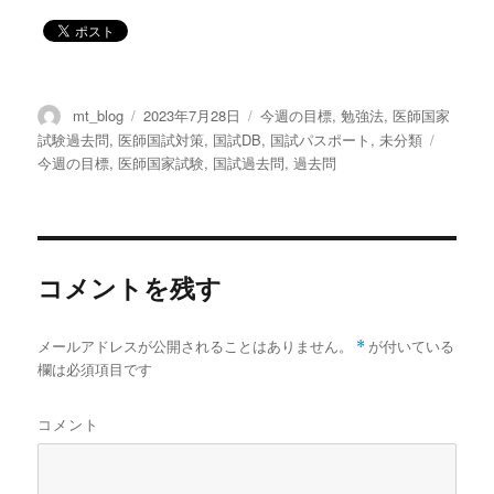
投
mt_blog
投
2023年7月28日
カ
今週の目標
,
勉強法
,
医師国家
稿
稿
テ
試験過去問
,
医師国試対策
,
国試DB
,
国試パスポート
,
未分類
タ
者
日:
ゴ
今週の目標
,
医師国家試験
,
国試過去問
,
過去問
グ
リ
ー
コメントを残す
メールアドレスが公開されることはありません。
*
が付いている
欄は必須項目です
コメント