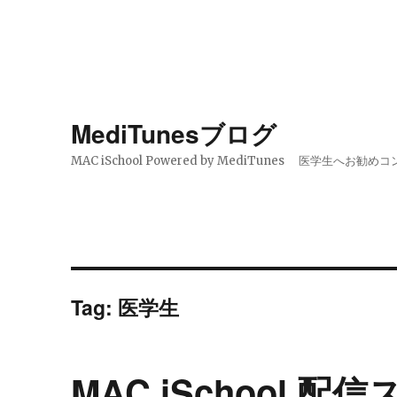
MediTunesブログ
MAC iSchool Powered by MediTunes 医学
Tag:
医学生
MAC iSchool 