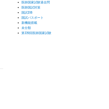
医師国家試験過去問
医師国試対策
国試DB
国試パスポート
！
新機能搭載
未分類
第119回医師国家試験