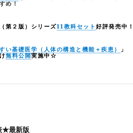
すすめ！
（第２版）シリーズ
11教科セット
好評発売中
すい基礎医学（人体の構造と機能＋疾患）
」
け
無料公開
実施中☆
表★最新版