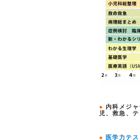
●
内科メジャ
児、救急、テ
●
医学力テス