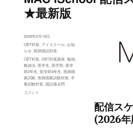
★最新版
投
2026年2月19日
稿
カ
CBT対策
,
アイスクール
,
お知
日:
テ
らせ
,
医師国試対策
ゴ
タ
CBT対策
,
CBT対策講座
,
勉強
,
リ
グ
勉強法
,
医学生
,
医学部
,
医学
ー
部3年生
,
医学部4年生
,
医師国
家試験
,
医師国家試験対策
,
卒
業試験対策
,
国試過去問
MAC
コメント
iSchool
配信スケ
配
信
(2026
ス
ケ
ジ