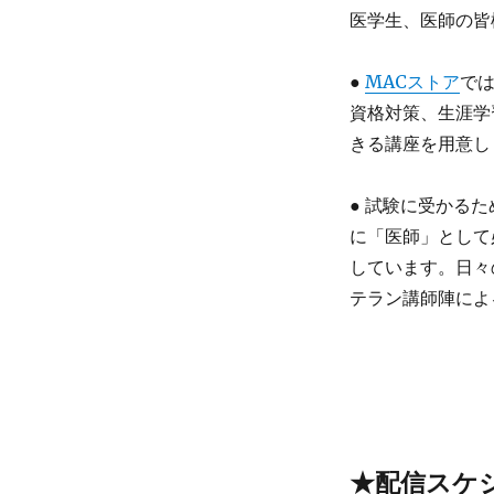
ュ
医学生、医師の皆
ー
ル
（2026
●
MACストア
で
年
資格対策、生涯学
版）
きる講座を用意し
★
最
新
● 試験に受かる
版
に「医師」として
に
しています。日々
テラン講師陣によ
★配信スケジ