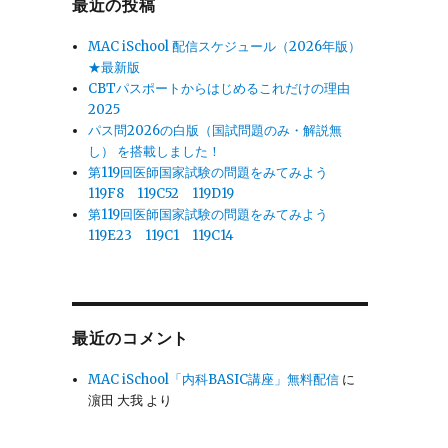
最近の投稿
MAC iSchool 配信スケジュール（2026年版）
★最新版
CBTパスポートからはじめるこれだけの理由
2025
パス問2026の白版（国試問題のみ・解説無
し） を搭載しました！
第119回医師国家試験の問題をみてみよう
119F8 119C52 119D19
第119回医師国家試験の問題をみてみよう
119E23 119C1 119C14
最近のコメント
MAC iSchool「内科BASIC講座」無料配信
に
濵田 大我
より