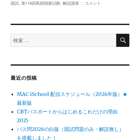
日:
国試
,
第116回医師国家試験
グ
ゴ
,
解説講座
祝・
コメント
リ
「今
ー
日
の
1
検
問」
検
索
200
索
問
対
達
成。
象:
に
最近の投稿
MAC iSchool 配信スケジュール（2026年版）★
最新版
CBTパスポートからはじめるこれだけの理由
2025
パス問2026の白版（国試問題のみ・解説無し）
を搭載しました！