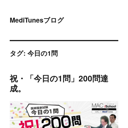
MediTunesブログ
タグ: 今日の1問
祝・「今日の1問」200問達
成。