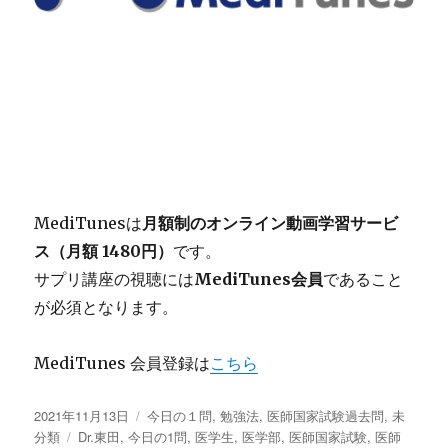
MediTunesは
月額制のオンライン動画学習サービ
ス（月額 1480円）
です。
サプリ講座の視聴には
MediTunes会員
であること
が必須となります。
MediTunes 会員登録は
こちら
投
2021年11月13日
カ
今日の１問
,
勉強法
,
医師国家試験過去問
,
未
稿
分類
タ
Dr.東田
,
今日の1問
テ
,
医学生
,
医学部
,
医師国家試験
,
医師