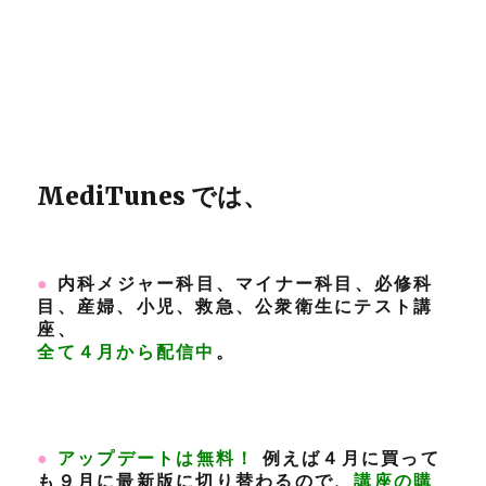
MediTunes では、
●
内科メジャー科目、マイナー科目、必修科
目、産婦、小児、救急、公衆衛生にテスト講
座、
全て４月から配信中
。
●
アップデートは無料！
例えば４月に買って
も９月に最新版に切り替わるので、
講座の購